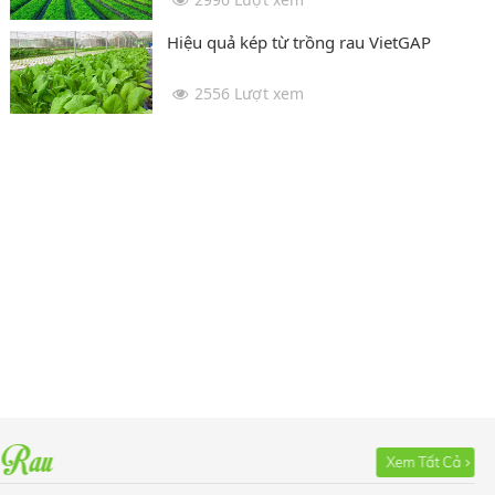
Hiệu quả kép từ trồng rau VietGAP
2556 Lượt xem
Rau
Xem Tất Cả