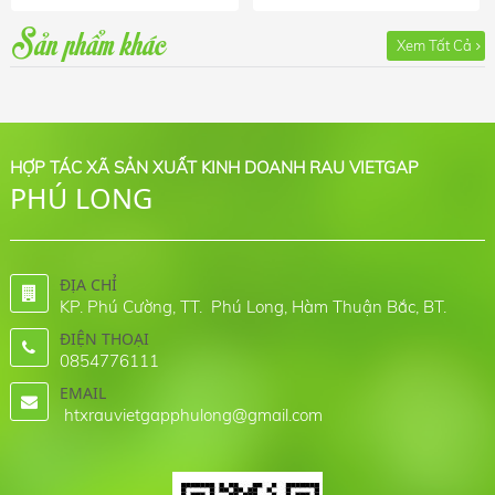
Sản phẩm khác
Xem Tất Cả
HỢP TÁC XÃ SẢN XUẤT KINH DOANH RAU VIETGAP
PHÚ LONG
ĐỊA CHỈ
KP. Phú Cường, TT. Phú Long, Hàm Thuận Bắc, BT.
ĐIỆN THOẠI
0854776111
EMAIL
htxrauvietgapphulong@gmail.com