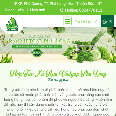
KP. Phú Cường, TT. Phú Long, Hàm Thuận Bắc - BT
Video - clip
Hình ảnh
Hotline: 0854776111
(0)
DANH MỤC
Hợp Tác Xã Rau Vietgap Phú Long
Kính chào quý khách
Trong bối cảnh nền kinh tế phát triển mạnh mẽ như hiện nay, các
hợp tác xã muốn phát triển bền vững buộc phải nâng cao chất
lượng hàng hoá, sản phẩm để phục vụ người tiêu dùng. Muốn làm
tốt việc này thì xây dựng chuỗi liên kết trong sản xuất - chế biến -
phân phối - tiêu dùng là tất yếu, hàng hóa phải bảo đảm chất
lượng, an toàn vệ sinh thực phẩm và truy xuất được nguồn gốc.