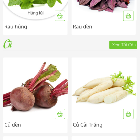
Rau húng
Rau dền
Củ
Xem Tất Cả
Củ dền
Củ Cải Trắng