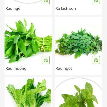
Rau ngò
Xà lách son
Rau muống
Rau ngót