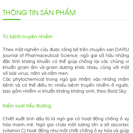
THÔNG TIN SẢN PHẨM
Trị bệnh truyền nhiễm
Theo một nghiên cứu được công bố trên chuyên san DARU
Journal of Pharmaceutical Science, ngò gai sở hữu những
đặc tính kháng khuẩn có thể giúp chống lại các chủng vi
khuẩn gram âm và gram dương khác nhau, cùng với một
số loài virus, nấm và nấm men.
Các phytochemical trong ngò gai nhắm vào những mầm
bệnh và có thể điều trị nhiều bệnh truyền nhiễm ở người,
bao gồm nhiễm vi khuẩn kháng kháng sinh, theo Bold Sky.
Kiểm soát tiểu đường
Chiết xuất tinh dầu từ lá ngò gai có hoạt động chống ô xy
hóa mạnh mẽ. Ngò gai chứa một lượng lớn a xít ascorbic
(vitamin C) hoạt động như một chất chống ô xy hóa và giúp