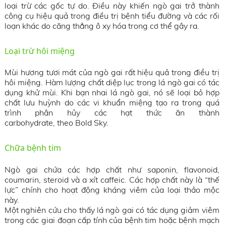
loại trừ các gốc tự do. Điều này khiến ngò gai trở thành
công cụ hiệu quả trong điều trị bệnh tiểu đường và các rối
loạn khác do căng thẳng ô xy hóa trong cơ thể gây ra.
Loại trừ hôi miệng
Mùi hương tươi mát của ngò gai rất hiệu quả trong điều trị
hôi miệng. Hàm lượng chất diệp lục trong lá ngò gai có tác
dụng khử mùi. Khi bạn nhai lá ngò gai, nó sẽ loại bỏ hợp
chất lưu huỳnh do các vi khuẩn miệng tạo ra trong quá
trình phân hủy các hạt thức ăn thành
carbohydrate, theo Bold Sky.
Chữa bệnh tim
Ngò gai chứa các hợp chất như saponin, flavonoid,
coumarin, steroid và a xít caffeic. Các hợp chất này là “thế
lực” chính cho hoạt động kháng viêm của loại thảo mộc
này.
Một nghiên cứu cho thấy lá ngò gai có tác dụng giảm viêm
trong các giai đoạn cấp tính của bệnh tim hoặc bệnh mạch