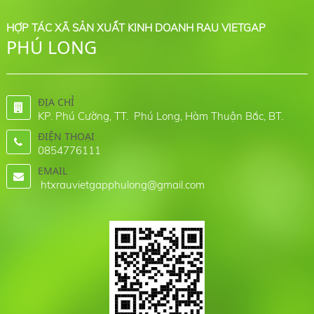
HỢP TÁC XÃ SẢN XUẤT KINH DOANH RAU VIETGAP
PHÚ LONG
ĐỊA CHỈ
KP. Phú Cường, TT. Phú Long, Hàm Thuận Bắc, BT.
ĐIỆN THOẠI
0854776111
EMAIL
htxrauvietgapphulong@gmail.com