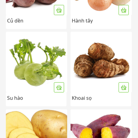
Củ dền
Hành tây
Su hào
Khoai sọ