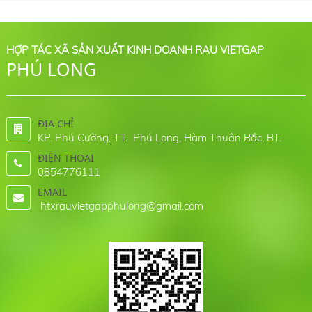
HỢP TÁC XÃ SẢN XUẤT KINH DOANH RAU VIETGAP
PHÚ LONG
ĐỊA CHỈ
KP. Phú Cường, TT. Phú Long, Hàm Thuận Bắc, BT.
ĐIỆN THOẠI
0854776111
EMAIL
htxrauvietgapphulong@gmail.com