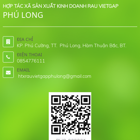
HỢP TÁC XÃ SẢN XUẤT KINH DOANH RAU VIETGAP
PHÚ LONG
ĐỊA CHỈ
KP. Phú Cường, TT. Phú Long, Hàm Thuận Bắc, BT.
ĐIỆN THOẠI
0854776111
EMAIL
htxrauvietgapphulong@gmail.com