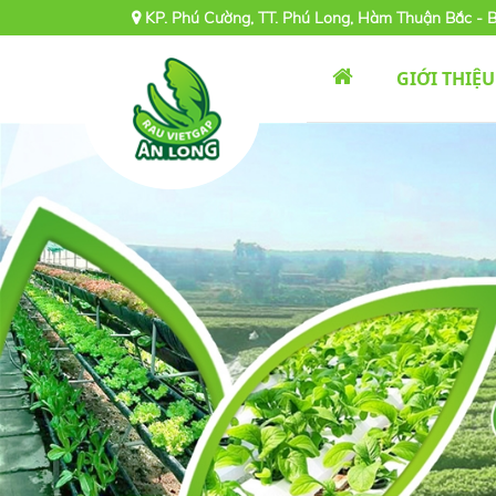
KP. Phú Cường, TT. Phú Long, Hàm Thuận Bắc - 
GIỚI THIỆU