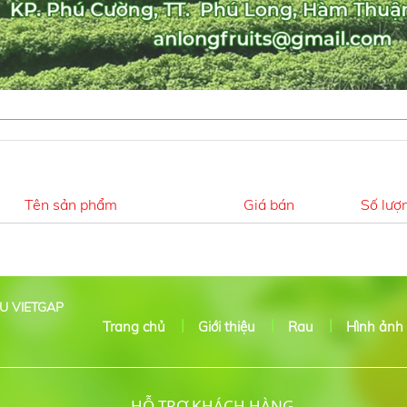
Tên sản phẩm
Giá bán
Số lượ
U VIETGAP
Trang chủ
Giới thiệu
Rau
Hình ảnh
HỖ TRỢ KHÁCH HÀNG