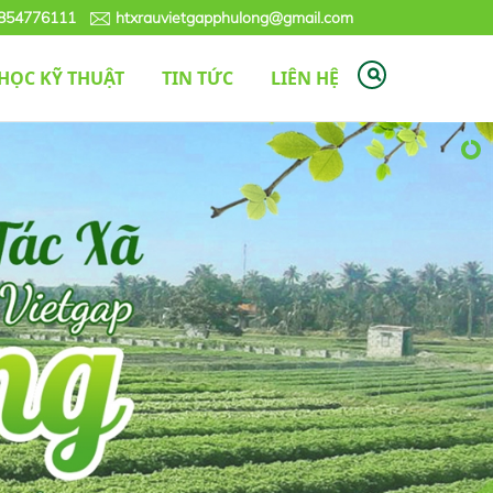
0854776111
htxrauvietgapphulong@gmail.com
HỌC KỸ THUẬT
TIN TỨC
LIÊN HỆ