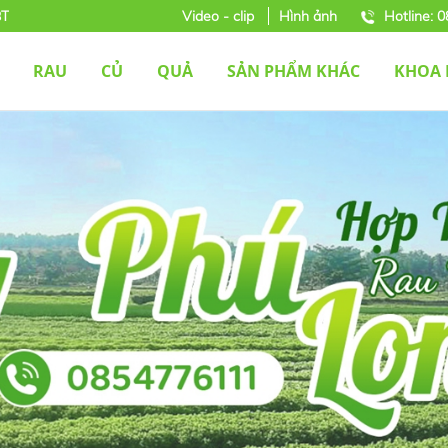
BT
Video - clip
Hình ảnh
Hotline: 
RAU
CỦ
QUẢ
SẢN PHẨM KHÁC
KHOA 