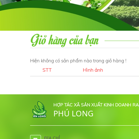
Giỏ hàng của bạn
Hiện không có sản phẩm nào trong giỏ hàng !
STT
Hình ảnh
HỢP TÁC XÃ SẢN XUẤT KINH DOANH RA
PHÚ LONG
ĐỊA CHỈ