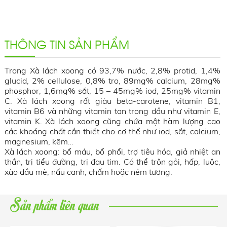
THÔNG TIN SẢN PHẨM
Trong Xà lách xoong có 93,7% nước, 2,8% protid, 1,4%
glucid, 2% cellulose, 0,8% tro, 89mg% calcium, 28mg%
phosphor, 1,6mg% sắt, 15 – 45mg% iod, 25mg% vitamin
C. Xà lách xoong rất giàu beta-carotene, vitamin B1,
vitamin B6 và những vitamin tan trong dầu như vitamin E,
vitamin K. Xà lách xoong cũng chứa một hàm lượng cao
các khoáng chất cần thiết cho cơ thể như iod, sắt, calcium,
magnesium, kẽm…
Xà lách xoong: bổ máu, bổ phổi, trợ tiêu hóa, giả nhiệt an
thần, trị tiểu đường, trị đau tim. Có thể trộn gỏi, hấp, luộc,
xào dầu mè, nấu canh, chấm hoặc nêm tương.
Sản phẩm liên quan