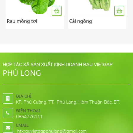
Rau mồng tơi
Cải ngồng
HỢP TÁC XÃ SẢN XUẤT KINH DOANH RAU VIETGAP
PHÚ LONG
ĐỊA CHỈ
KP. Phú Cường, TT. Phú Long, Hàm Thuận Bắc, BT.
ĐIỆN THOẠI
0854776111
EMAIL
htxrauvietgapphulong@gmail.com