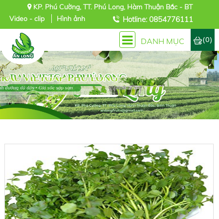
KP. Phú Cường, TT. Phú Long, Hàm Thuận Bắc - BT
Video - clip
Hình ảnh
Hotline: 0854776111
(0)
DANH MỤC