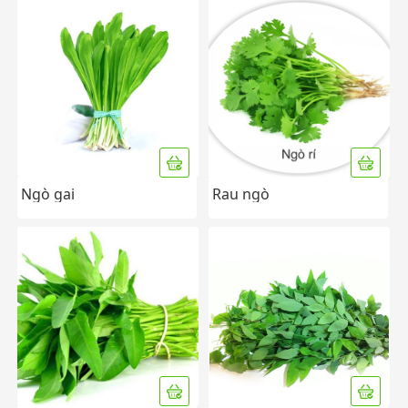
Ngò gai
Rau ngò