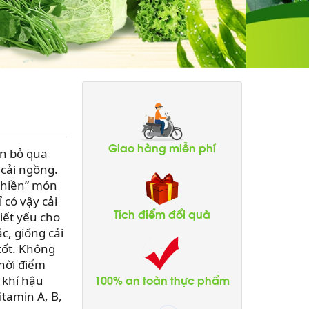
Giao hàng miễn phí
n bỏ qua
 cải ngồng.
“ghiền” món
 có vậy cải
Tích điểm đổi quà
iết yếu cho
c, giống cải
tốt. Không
thời điểm
100% an toàn thực phẩm
 khí hậu
itamin A, B,