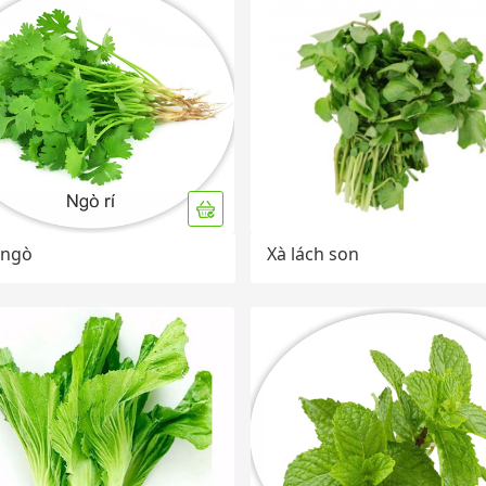
 ngò
Xà lách son