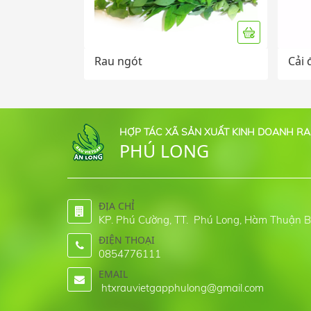
Rau ngót
Cải
HỢP TÁC XÃ SẢN XUẤT KINH DOANH RA
PHÚ LONG
ĐỊA CHỈ
KP. Phú Cường, TT. Phú Long, Hàm Thuận Bắ
ĐIỆN THOẠI
0854776111
EMAIL
htxrauvietgapphulong@gmail.com