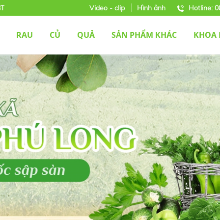
BT
Video - clip
Hình ảnh
Hotline: 
RAU
CỦ
QUẢ
SẢN PHẨM KHÁC
KHOA 