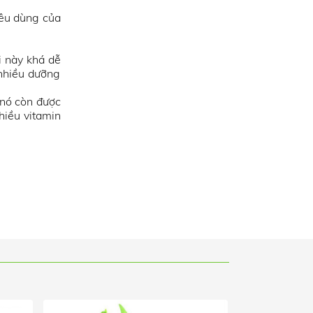
iêu dùng của
i này khá dễ
 nhiều dưỡng
 nó còn được
hiều vitamin