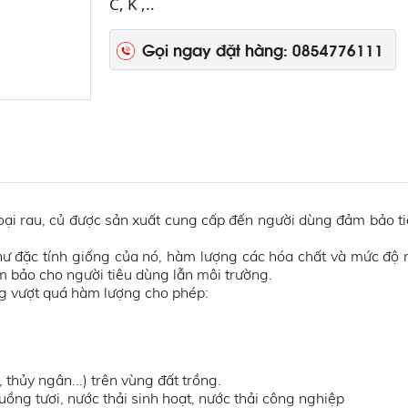
C, K ,..
Gọi ngay đặt hàng: 0854776111
loại rau, củ được sản xuất cung cấp đến người dùng đảm bảo t
ư đặc tính giống của nó, hàm lượng các hóa chất và mức độ 
m bảo cho người tiêu dùng lẫn môi trường.
ng vượt quá hàm lượng cho phép:
 thủy ngân...) trên vùng đất trồng.
ồng tươi, nước thải sinh hoạt, nước thải công nghiệp