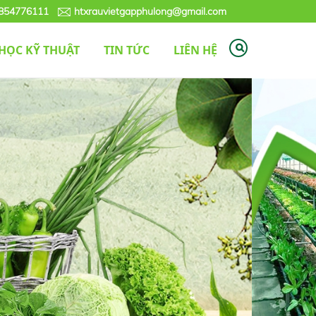
0854776111
htxrauvietgapphulong@gmail.com
HỌC KỸ THUẬT
TIN TỨC
LIÊN HỆ