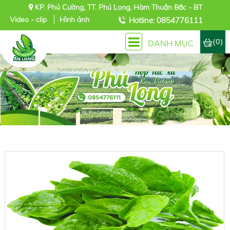
KP. Phú Cường, TT. Phú Long, Hàm Thuận Bắc - BT
Video - clip
Hình ảnh
Hotline: 0854776111
(0)
DANH MỤC