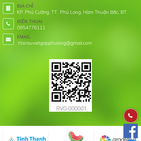
ĐỊA CHỈ
KP. Phú Cường, TT. Phú Long, Hàm Thuận Bắc, BT.
ĐIỆN THOẠI
0854776111
EMAIL
htxrauvietgapphulong@gmail.com