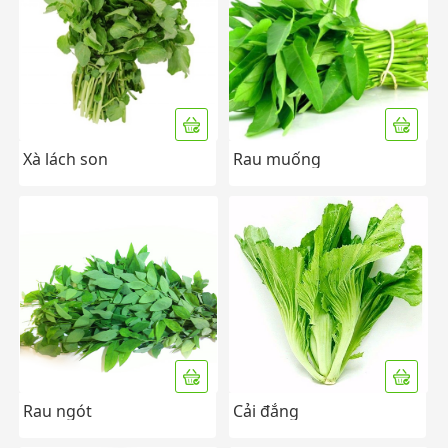
Xà lách son
Rau muống
Rau ngót
Cải đắng