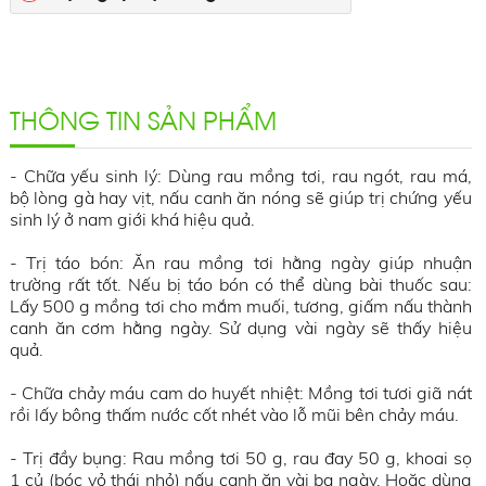
THÔNG TIN SẢN PHẨM
- Chữa yếu sinh lý: Dùng rau mồng tơi, rau ngót, rau má,
bộ lòng gà hay vịt, nấu canh ăn nóng sẽ giúp trị chứng yếu
sinh lý ở nam giới khá hiệu quả.
- Trị táo bón: Ăn rau mồng tơi hằng ngày giúp nhuận
trường rất tốt. Nếu bị táo bón có thể dùng bài thuốc sau:
Lấy 500 g mồng tơi cho mắm muối, tương, giấm nấu thành
canh ăn cơm hằng ngày. Sử dụng vài ngày sẽ thấy hiệu
quả.
- Chữa chảy máu cam do huyết nhiệt: Mồng tơi tươi giã nát
rồi lấy bông thấm nước cốt nhét vào lỗ mũi bên chảy máu.
- Trị đầy bụng: Rau mồng tơi 50 g, rau đay 50 g, khoai sọ
1 củ (bóc vỏ thái nhỏ) nấu canh ăn vài ba ngày. Hoặc dùng